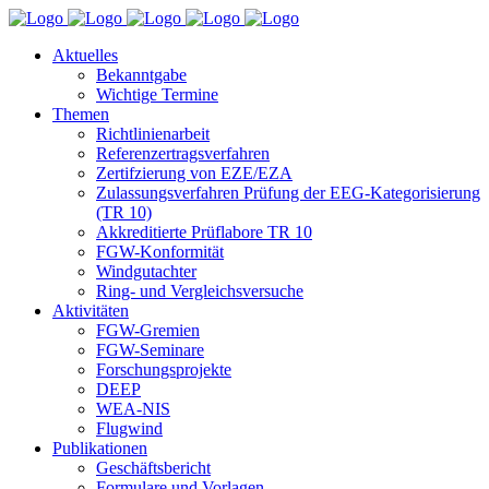
Aktuelles
Bekanntgabe
Wichtige Termine
Themen
Richtlinienarbeit
Referenzertragsverfahren
Zertifzierung von EZE/EZA
Zulassungsverfahren Prüfung der EEG-Kategorisierung
(TR 10)
Akkreditierte Prüflabore TR 10
FGW-Konformität
Windgutachter
Ring- und Vergleichsversuche
Aktivitäten
FGW-Gremien
FGW-Seminare
Forschungsprojekte
DEEP
WEA-NIS
Flugwind
Publikationen
Geschäftsbericht
Formulare und Vorlagen