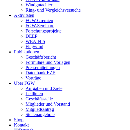
Windgutachter
Ring- und Vergleichsversuche
Aktivitäten
FGW-Gremien
FGW-Seminare
Forschungsprojekte
DEEP
WEA-NIS
Flugwind
Publikationen
Geschäftsbericht
Formulare und Vorlagen
Pressemitteilungen
Datenbank EZE
Vorträge
Über FGW
Aufgaben und Ziele
Leitlinien
Geschäftsstelle
Mitglieder und Vorstand
Mitgliedsantrag
Stellenangebote
Shop
Kontakt