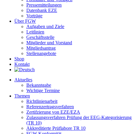
Pressemitteilungen
Datenbank EZE
Vorträge
Über FGW
Aufgaben und Ziele
Leitlinien
Geschäftsstelle
Mitglieder und Vorstand
Mitgliedsantrag
Stellenangebote
Shop
Kontakt
Aktuelles
Bekanntgabe
Wichtige Termine
Themen
Richtlinienarbeit
Referenzertragsverfahren
Zertifzierung von EZE/EZA
Zulassungsverfahren Prüfung der EEG-Kategorisierung
(TR 10)
Akkreditierte Prüflabore TR 10
FGW-Konformität